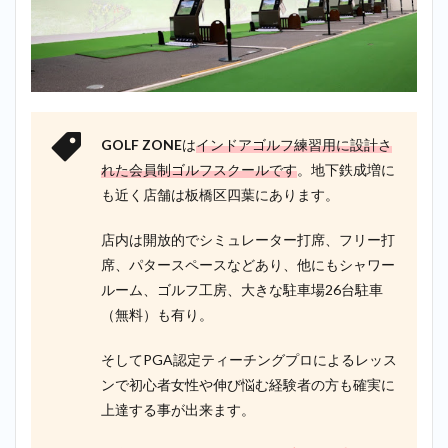
GOLF ZONE
は
インドアゴルフ練習用に設計さ
れた会員制ゴルフスクールです
。地下鉄成増に
も近く店舗は板橋区四葉にあります。
店内は開放的でシミュレーター打席、フリー打
席、パタースペースなどあり、他にもシャワー
ルーム、ゴルフ工房、大きな駐車場26台駐車
（無料）も有り。
そしてPGA認定ティーチングプロによるレッス
ンで初心者女性や伸び悩む経験者の方も確実に
上達する事が出来ます。