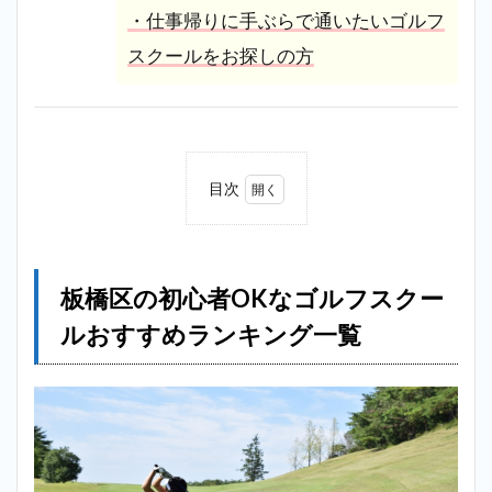
・仕事帰りに手ぶらで通いたいゴルフ
スクールをお探しの方
目次
1
板橋
区の
初心
板橋区の初心者OKなゴルフスクー
者
OK
ルおすすめランキング一覧
なゴ
ルフ
スク
ール
おす
すめ
ラン
キン