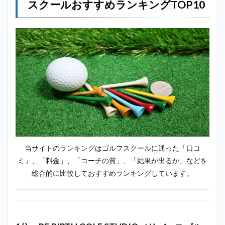
スクールおすすめランキングTOP10
2位：
フレ
ンデ
ィゴ
ルフ
とき
わ台
＿地
下鉄
成増
2.3
3位：
GOLF
ZONE
＿地
当サイトのランキングはゴルフスクールに通った「口コ
下鉄
ミ」、「料金」、「コーチの質」、「結果が出るか」などを
成増
総合的に比較しておすすめランキングしています。
2.4
4
位：
inGOLF（イ
ンゴルフ）
＿地下鉄成
増