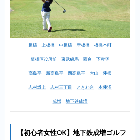
グ一
覧
2
【初心
者女性
OK】
地下鉄
板橋
上板橋
中板橋
新板橋
板橋本町
成増ゴ
ルフス
クール
板橋区役所前
東武練馬
西台
下赤塚
おすす
めラン
高島平
新高島平
西高島平
大山
蓮根
キング
TOP10
志村坂上
志村三丁目
ときわ台
本蓮沼
2.1
1位：
RE:BIRTH
成増
地下鉄成増
GOLF
STUDIO（リ
バースゴル
フスタジ
オ）＿地下
鉄成増
【初心者女性OK】地下鉄成増ゴルフ
2.2