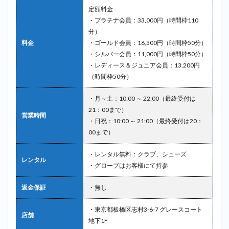
ゴル
定額料金
フ＿
・プラチナ会員：33,000円（時間枠110
地下
分）
鉄成
増
料金
・ゴールド会員：16,500円（時間枠50分）
・シルバー会員：11,000円（時間枠50分）
2.8
8
・レディース＆ジュニア会員：13,200円
位：チキ
（時間枠50分）
ンゴルフ
（Chicken
Golf）＿
・月～土：10:00 ～ 22:00（最終受付は
地下鉄成
21：00まで）
増
営業時間
・日祝：10:00 ～ 21:00（最終受付は20：
2.9
00まで）
9位：
サン
・レンタル無料：クラブ、シューズ
クチ
レンタル
・グローブはお客様にて持参
ュア
リゴ
ルフ
返金保証
・無し
＿地
下鉄
・東京都板橋区志村3-6-7 グレースコート
成増
店舗
地下1F