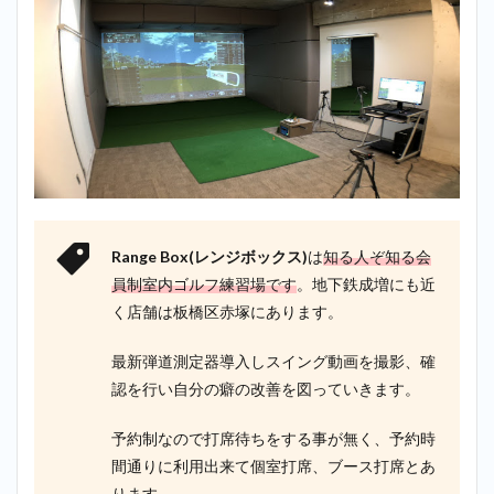
Range Box(レンジボックス)
は
知る人ぞ知る会
員制室内ゴルフ練習場です
。地下鉄成増にも近
く店舗は板橋区赤塚にあります。
最新弾道測定器導入しスイング動画を撮影、確
認を行い自分の癖の改善を図っていきます。
予約制なので打席待ちをする事が無く、予約時
間通りに利用出来て個室打席、ブース打席とあ
ります。