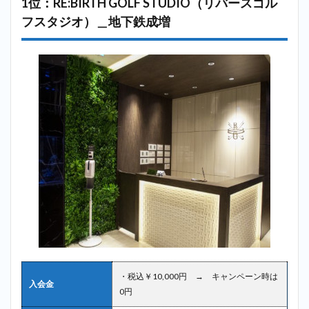
1位：RE:BIRTH GOLF STUDIO（リバースゴル
2.5
5
フスタジオ）＿地下鉄成増
位：
WONDER
GOLF
PARK（ワ
ンダーゴ
ルフパー
ク）＿地
下鉄成増
2.6
6位：
Range
Box(レ
ンジボ
ック
ス)＿
地下鉄
成増
2.7
・税込￥10,000円 → キャンペーン時は
7位：
入会金
ステ
0円
ップ