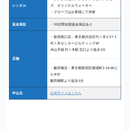
レンタル
ズ、オリジナルウォーター
・グローブはお客様にて持参
返金保証
・30日間全額返金保証あり
・新宿南口店：東京都渋谷区代々木1-57-1
代々木センタービルディング6F
JR山手線 代々木駅 北口より徒歩1分
店舗
・飯田橋店：東京都新宿区揚場町2-26 SKビ
ル B1F
飯田橋駅より徒歩1分
申込先
公式サイトはこちら