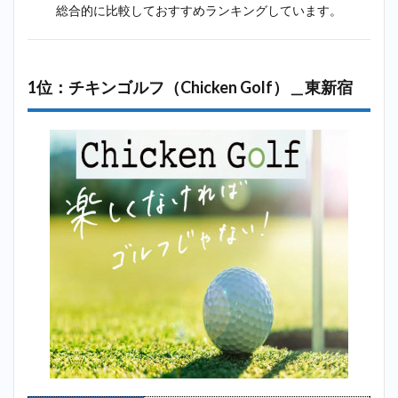
総合的に比較しておすすめランキングしています。
テー
ショ
ン新
宿＿
東新
1位：チキンゴルフ（Chicken Golf）＿東新宿
宿
2.5
5位：
ゴルフテック
（GOLFTEC）
＿東新宿
2.6
6
位：ゼン
ゴルフレ
ンジ
（ZEN
GOLF
RANGE）
＿東新宿
2.7
7位：
新宿
御苑