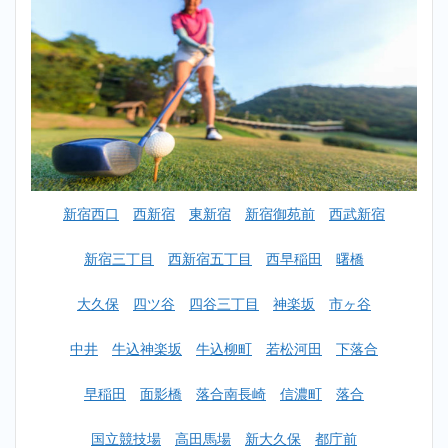
おす
すめ
ラン
キン
グ一
覧
2
【初心
者女性
OK】
東新宿
新宿西口
西新宿
東新宿
新宿御苑前
西武新宿
ゴルフ
スクー
ルおす
新宿三丁目
西新宿五丁目
西早稲田
曙橋
すめラ
ンキン
大久保
四ツ谷
四谷三丁目
神楽坂
市ヶ谷
グ
TOP10
中井
牛込神楽坂
牛込柳町
若松河田
下落合
2.1
1
位：チキ
早稲田
面影橋
落合南長崎
信濃町
落合
ンゴルフ
（Chicken
Golf）＿
国立競技場
高田馬場
新大久保
都庁前
東新宿