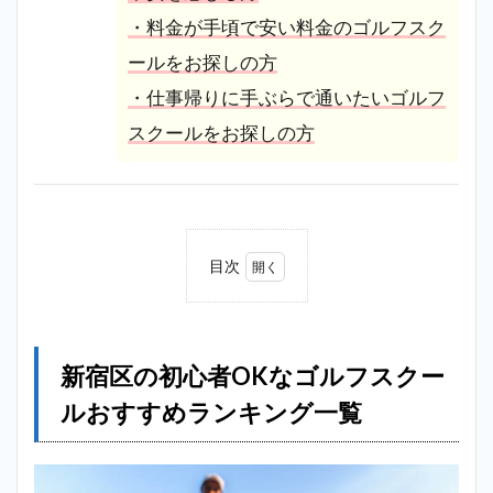
・料金が手頃で安い料金のゴルフスク
ールをお探しの方
・仕事帰りに手ぶらで通いたいゴルフ
スクールをお探しの方
目次
1
新宿
区の
初心
新宿区の初心者OKなゴルフスクー
者
OK
ルおすすめランキング一覧
なゴ
ルフ
スク
ール