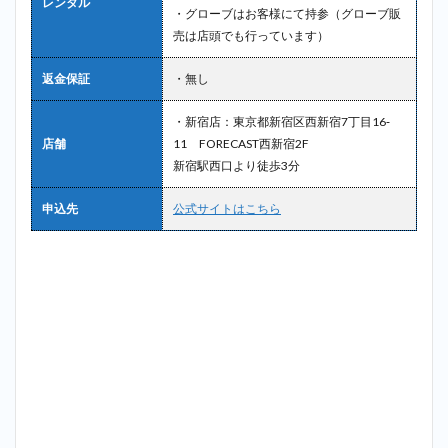
レンタル
ル＿
・グローブはお客様にて持参（グローブ販
東新
売は店頭でも行っています）
宿
2.10
返金保証
・無し
10位：
ステッ
・新宿店：東京都新宿区西新宿7丁目16‐
プゴル
店舗
11 FORECAST西新宿2F
フ＿東
新宿駅西口より徒歩3分
新宿
3
東新
申込先
公式サイトはこちら
宿で迷っ
たらチキ
ンゴルフ
（Chicken
Golf）新
宿店が最
もおすす
め！
4
まと
め