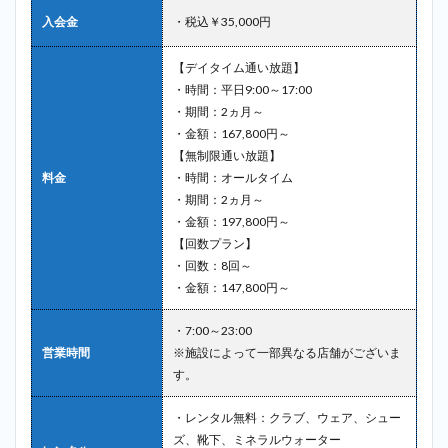
ゴル
入会金
・税込￥35,000円
フス
タジ
オ＿
【デイタイム通い放題】
東新
・時間：平日9:00～17:00
宿
・期間：2ヵ月～
2.8
・金額：167,800円～
8位：
【無制限通い放題】
リッ
料金
・時間：オールタイム
プル
・期間：2ヵ月～
ゴル
・金額：197,800円～
フ新
宿＿
【回数プラン】
東新
・回数：8回～
宿
・金額：147,800円～
2.9
9位：
・7:00～23:00
新宿
営業時間
※施設によって一部異なる店舗がございま
校ル
す。
ーツ
ゴル
・レンタル無料：クラブ、ウェア、シュー
フス
クー
ズ、靴下、ミネラルウォーター