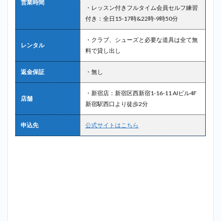
営業時間
・レッスン付きフルタイム会員セルフ練習
付き：全日15-17時&22時-9時50分
・クラブ、シューズと必要な道具は全て無
レンタル
料で貸し出し
返金保証
・無し
・新宿店：新宿区西新宿1-16-11 AIビル4F
店舗
新宿駅西口より徒歩2分
申込先
公式サイトはこちら