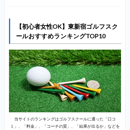
2.2
2
位：ラ
イザッ
【初心者女性OK】東新宿ゴルフスク
プゴル
フ
ールおすすめランキングTOP10
（RIZAP
GOLF）
＿東新
宿
2.3
3位：
サン
クチ
ュア
リゴ
ルフ
＿東
新宿
2.4
4位：
当サイトのランキングはゴルフスクールに通った「口コ
ゴル
ミ」、「料金」、「コーチの質」、「結果が出るか」などを
フス