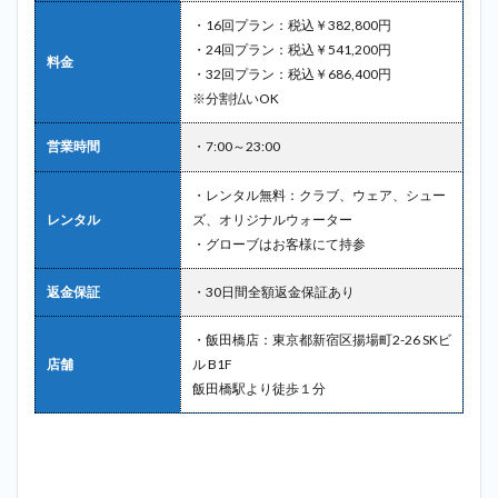
フ＿
・16回プラン：税込￥382,800円
神田
・24回プラン：税込￥541,200円
料金
2.8
8
・32回プラン：税込￥686,400円
位：ゼン
※分割払いOK
ゴルフレ
ンジ
営業時間
・7:00～23:00
（ZEN
GOLF
RANGE）
・レンタル無料：クラブ、ウェア、シュー
＿神田
レンタル
ズ、オリジナルウォーター
2.9
10
・グローブはお客様にて持参
位：コモゴ
ルファーズ
返金保証
・30日間全額返金保証あり
アカデミー
（COMO
・飯田橋店：東京都新宿区揚場町2-26 SKビ
GOLFERS
店舗
ル B1F
ACADEMY）
＿神田
飯田橋駅より徒歩１分
3
神
田で探
すなら
ライザ