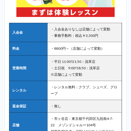
・入会金ありなしは店舗によって変動
入会金
・事務手数料：税込￥3,300円
料金
・8800円～（店舗によって変動）
・平日 11:00?21:50：浅草店
営業時間
・土日祝 9:00?18:50：浅草店
※店舗によって変動
・レンタル無料：クラブ、シューズ、グロ
レンタル
ーブ
返金保証
・無し
・市ヶ谷店：東京都千代田区九段南4-7-
店舗
22 メゾンドシャルー104号