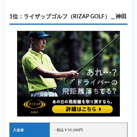
2.5
5位：
サン
1位：ライザップゴルフ（RIZAP GOLF）＿神田
クチ
ュア
リゴ
ルフ
＿神
田
2.6
6位：
ゴル
フス
テー
ショ
ン新
宿＿
神田
2.7
7位：
ステ
ップ
入会金
・税込￥55,000円
ゴル