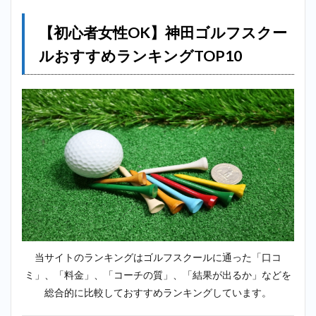
＿神田
【初心者女性OK】神田ゴルフスクー
2.2
2
位：チキ
ルおすすめランキングTOP10
ンゴルフ
（Chicken
Golf）＿
神田
2.3
3位：
ワイ
ズワ
ンゴ
ルフ
スク
エア
＿神
田
当サイトのランキングはゴルフスクールに通った「口コ
2.4
4位：
ゴルフテック
ミ」、「料金」、「コーチの質」、「結果が出るか」などを
（GOLFTEC）
総合的に比較しておすすめランキングしています。
＿神田