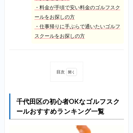
・料金が手頃で安い料金のゴルフスク
ールをお探しの方
・仕事帰りに手ぶらで通いたいゴルフ
スクールをお探しの方
目次
1
千代
田区
の初
千代田区の初心者OKなゴルフスク
心者
OK
ールおすすめランキング一覧
なゴ
ルフ
スク
ール