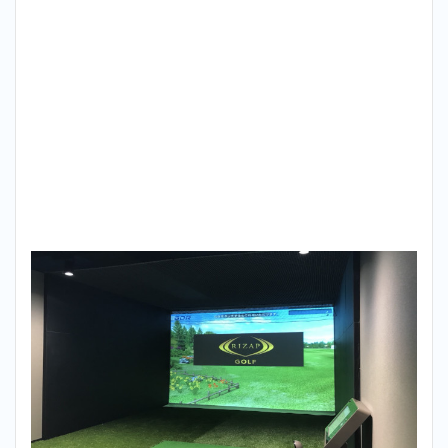
ップゴ
ルフ
（RIZAP
GOLF）
が最も
おすす
め！
4
まと
め