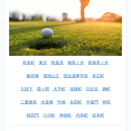
おす
すめ
ラン
キン
グ一
覧
2
【初心
者女性
OK】
神田ゴ
有楽町
東京
秋葉原
御茶ノ水
新御茶ノ水
ルフス
クール
おすす
飯田橋
溜池山王
国会議事堂前
末広町
めラン
キング
九段下
霞ヶ関
大手町
淡路町
日比谷
麹町
TOP10
2.1
1
二重橋前
水道橋
竹橋
永田町
半蔵門
神田
位：ラ
イザッ
桜田門
小川町
神保町
内幸町
岩本町
プゴル
フ
（RIZAP
GOLF）