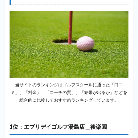
湯島
店＿
後楽
園
2.2
2
位：スマ
ートゴル
フ
（SMART
GOLF）
白山店＿
後楽園
2.3
3
当サイトのランキングはゴルフスクールに通った「口コ
位：
ミ」、「料金」、「コーチの質」、「結果が出るか」などを
DOOR TO
GOLF（ド
総合的に比較しておすすめランキングしています。
アトゥゴ
ルフ）護
国寺＿後
楽園
1位：エブリデイゴルフ湯島店＿後楽園
2.4
4位：