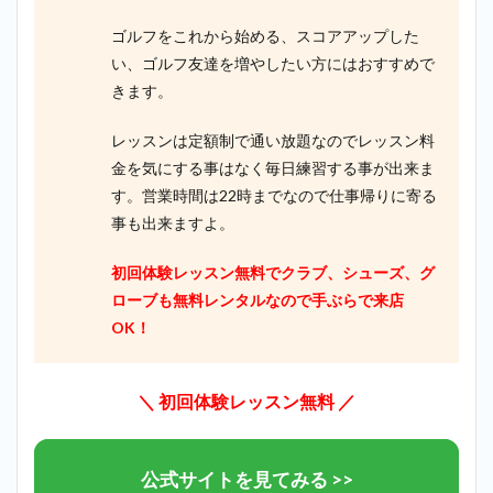
イゴ
ルフ
ゴルフをこれから始める、スコアアップした
湯島
い、ゴルフ友達を増やしたい方にはおすすめで
店が
最も
きます。
おす
す
レッスンは定額制で通い放題なのでレッスン料
め！
金を気にする事はなく毎日練習する事が出来ま
4
す。営業時間は22時までなので仕事帰りに寄る
まと
め
事も出来ますよ。
5
ど
初回体験レッスン無料でクラブ、シューズ、グ
うして
も迷っ
ローブも無料レンタルなので手ぶらで来店
てしま
OK！
うなら
ライザ
ップゴ
ルフ
＼
初回体験レッスン無料
／
（RIZAP
GOLF）
へ
公式サイトを見てみる >>