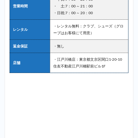
営業時間
・ 土:7：00 ～ 21：00
・日祝:7：00 ～ 20：00
・レンタル無料：クラブ、シューズ（グロ
レンタル
ーブはお客様にて用意）
返金保証
・無し
・江戸川橋店：東京都文京区関口1-20-10
店舗
住友不動産江戸川橋駅前ビル1F