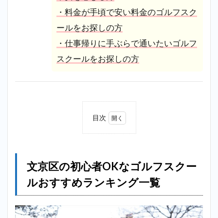
・料金が手頃で安い料金のゴルフスク
ールをお探しの方
・仕事帰りに手ぶらで通いたいゴルフ
スクールをお探しの方
目次
1
文京
区の
初心
文京区の初心者OKなゴルフスクー
者
OK
ルおすすめランキング一覧
なゴ
ルフ
スク
ール