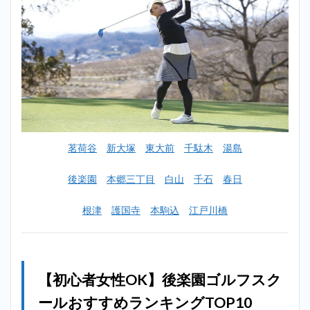
おす
すめ
ラン
キン
グ一
覧
2
【初心
者女性
OK】
後楽園
茗荷谷
新大塚
東大前
千駄木
湯島
ゴルフ
スクー
ルおす
後楽園
本郷三丁目
白山
千石
春日
すめラ
ンキン
根津
護国寺
本駒込
江戸川橋
グ
TOP10
2.1
1位：
エブ
【初心者女性OK】後楽園ゴルフスク
リデ
イゴ
ールおすすめランキングTOP10
ルフ