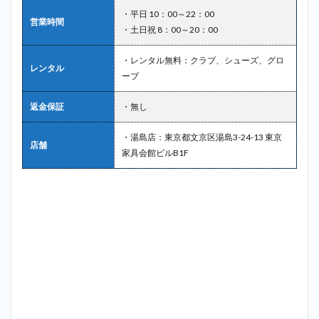
フィ
・平日 10：00～22：00
スタ
営業時間
・土日祝 8：00～20：00
千石
＿後
楽園
・レンタル無料：クラブ、シューズ、グロ
レンタル
ーブ
2.7
7位：
返金保証
・無し
スタ
ーゴ
ルフ
・湯島店：東京都文京区湯島3-24-13 東京
店舗
クラ
家具会館ビルB1F
ブ＿
後楽
園
2.8
8位：
ゴル
ファ
ー
ズ・
ラボ
護国
寺店