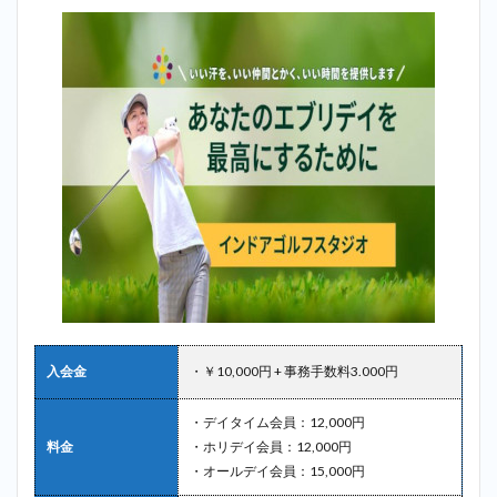
マイ
ゴル
フス
タイ
ル江
戸川
橋＿
後楽
園
2.5
5位：
アー
スゴ
ルフ
アカ
デミ
－春
日＿
入会金
・￥10,000円 + 事務手数料3.000円
後楽
園
・デイタイム会員：12,000円
2.6
料金
・ホリデイ会員：12,000円
6位：
・オールデイ会員：15,000円
ゴル