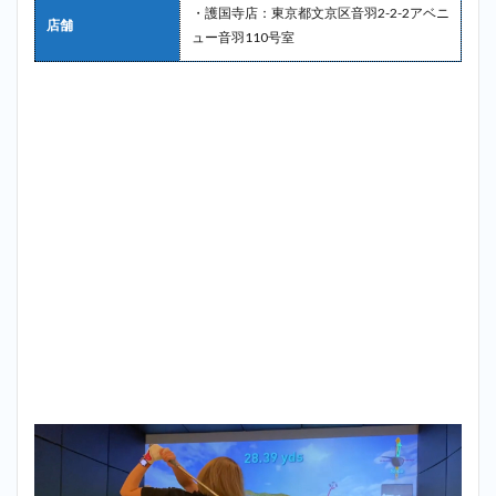
・護国寺店：東京都文京区音羽2-2-2アベニ
店舗
ュー音羽110号室