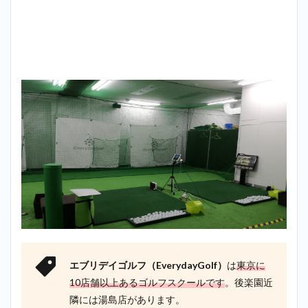
＿後
楽園
2.9
9
位：
Sendagi
72CLUB
＿後楽
園
2.10
10位：
わたし
のゴル
フ茗荷
谷店＿
後楽園
3
後楽
園で
探す
エブリデイゴルフ（EverydayGolf）
は
東京に
なら
10店舗以上あるゴルフスクールです
。後楽園近
エブ
隣には湯島店があります。
リデ