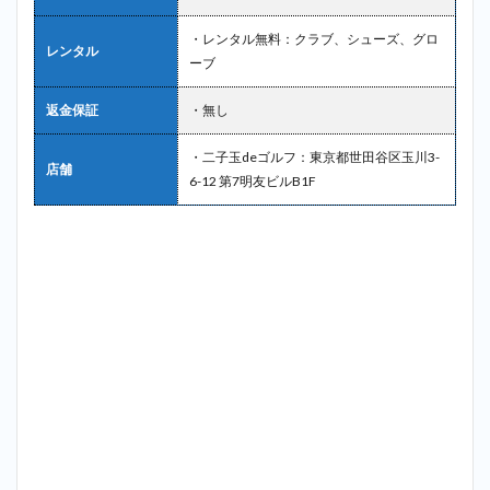
ルフ
セン
・レンタル無料：クラブ、シューズ、グロ
ター
レンタル
ーブ
＿奥
沢
返金保証
・無し
2.9
9位：
・二子玉deゴルフ：東京都世田谷区玉川3-
成城
店舗
6-12 第7明友ビルB1F
ゴル
フク
ラブ
＿奥
沢
2.10
10位：
ゴルフ
レッス
ンスク
ール
Spoon
＿奥沢
3