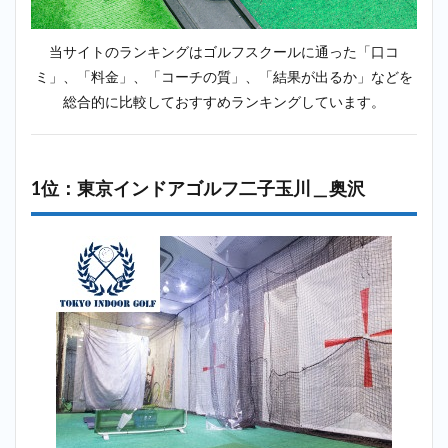
奥沢
2.4
当サイトのランキングはゴルフスクールに通った「口コ
4位：
ミ」、「料金」、「コーチの質」、「結果が出るか」などを
アー
総合的に比較しておすすめランキングしています。
スゴ
ルフ
アカ
デミ
ー桜
1位：東京インドアゴルフ二子玉川＿奥沢
新町
＿奥
沢
2.5
5位：
ステ
ップ
ゴル
フプ
ラス
祖師
ヶ谷
大蔵
店＿