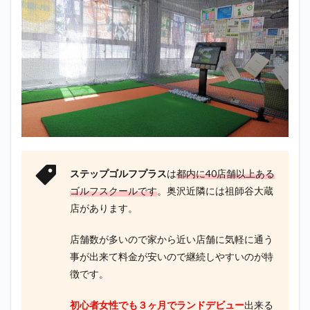
ステップゴルフプラス
は
都内に40店舗以上ある
ゴルフスクールです
。奥沢近隣には祖師谷大蔵
店があります。
店舗数が多いので家から近い店舗に気軽に通う
事が出来て料金が安いので継続しやすいのが特
徴です。
初心者女性でも３ヶ月でランドデビュー
出来る