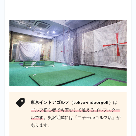
奥沢
で探
すな
ら東
京イ
ンド
アゴ
ルフ
二子
玉川
店が
最も
おす
す
め！
4
まと
め
東京インドアゴルフ（tokyo-indoorgolf）
は
ゴルフ初心者でも安心して通えるゴルフスクー
ルです
。奥沢近隣には「二子玉deゴルフ店」が
あります。