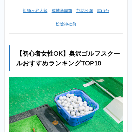
子玉
祖師ヶ谷大蔵
成城学園前
芦花公園
尾山台
川＿
奥沢
松陰神社前
2.2
2位：
ルー
ツゴ
ルフ
【初心者女性OK】奥沢ゴルフスクー
スク
ール
ルおすすめランキングTOP10
世田
谷成
城校
＿奥
沢
2.3
3位：
カワ
ナミ
ゴル
フス
クー
ル＿