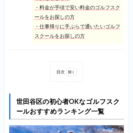
・料金が手頃で安い料金のゴルフスク
ールをお探しの方
・仕事帰りに手ぶらで通いたいゴルフ
スクールをお探しの方
目次
1
世田
谷区
の初
世田谷区の初心者OKなゴルフスク
心者
OK
ールおすすめランキング一覧
なゴ
ルフ
スク
ール