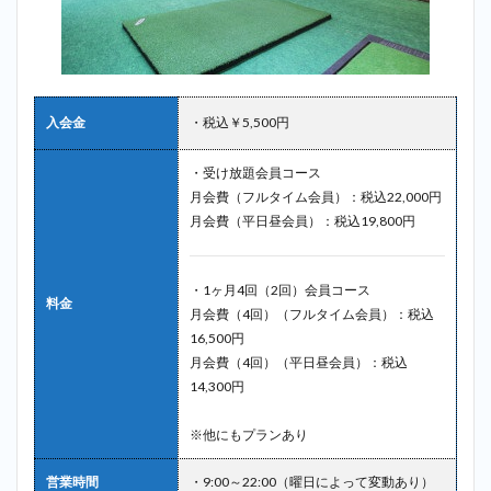
奥沢
2.6
6位：
千歳
ゴル
入会金
・税込￥5,500円
フセ
ンタ
ー＿
・受け放題会員コース
奥沢
月会費（フルタイム会員）：税込22,000円
月会費（平日昼会員）：税込19,800円
2.7
7位：
駒沢
ゴル
・1ヶ月4回（2回）会員コース
料金
フス
月会費（4回）（フルタイム会員）：税込
タジ
16,500円
オ＿
月会費（4回）（平日昼会員）：税込
奥沢
14,300円
2.8
8位：
※他にもプランあり
ニュ
ー成
城ゴ
営業時間
・9:00～22:00（曜日によって変動あり）