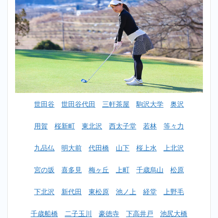
おす
すめ
ラン
キン
グ一
覧
2
【初心
者女性
OK】
奥沢ゴ
世田谷
世田谷代田
三軒茶屋
駒沢大学
奥沢
ルフス
クール
おすす
用賀
桜新町
東北沢
西太子堂
若林
等々力
めラン
キング
九品仏
明大前
代田橋
山下
桜上水
上北沢
TOP10
2.1
宮の坂
喜多見
梅ヶ丘
上町
千歳烏山
松原
1位：
東京
下北沢
新代田
東松原
池ノ上
経堂
上野毛
イン
ドア
ゴル
千歳船橋
二子玉川
豪徳寺
下高井戸
池尻大橋
フ二