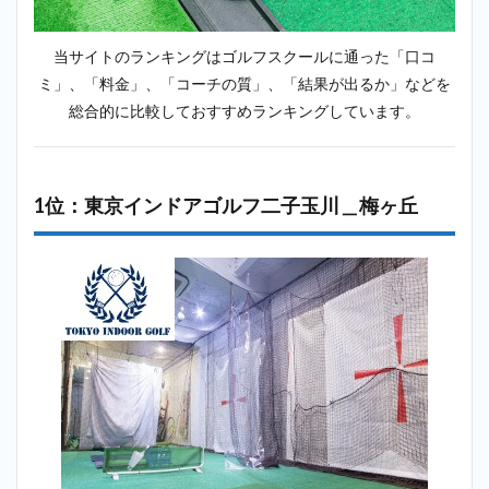
クー
ル＿
梅ヶ
当サイトのランキングはゴルフスクールに通った「口コ
丘
ミ」、「料金」、「コーチの質」、「結果が出るか」などを
2.4
総合的に比較しておすすめランキングしています。
4位：
アー
スゴ
ルフ
1位：東京インドアゴルフ二子玉川＿梅ヶ丘
アカ
デミ
ー桜
新町
＿梅
ヶ丘
2.5
5位：
ステ
ップ
ゴル
フプ
ラス
祖師