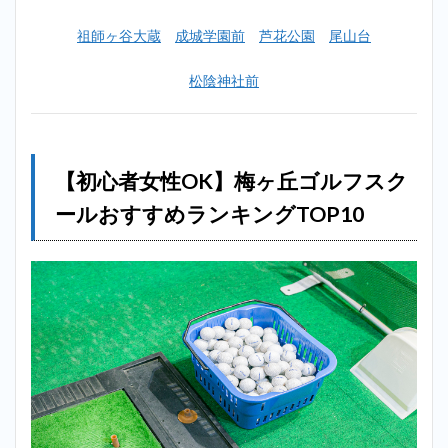
フ二
祖師ヶ谷大蔵
成城学園前
芦花公園
尾山台
子玉
川＿
梅ヶ
松陰神社前
丘
2.2
2位：
ルー
【初心者女性OK】梅ヶ丘ゴルフスク
ツゴ
ルフ
ールおすすめランキングTOP10
スク
ール
世田
谷成
城校
＿梅
ヶ丘
2.3
3位：
カワ
ナミ
ゴル
フス