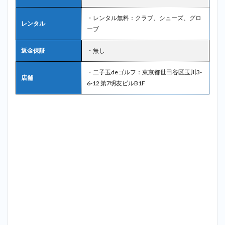
2.8
・レンタル無料：クラブ、シューズ、グロ
8位：
レンタル
ーブ
ニュ
ー成
城ゴ
返金保証
・無し
ルフ
セン
・二子玉deゴルフ：東京都世田谷区玉川3-
ター
店舗
6-12 第7明友ビルB1F
＿梅
ヶ丘
2.9
9位：
成城
ゴル
フク
ラブ
＿梅
ヶ丘
2.10
10位：
ゴルフ
レッス