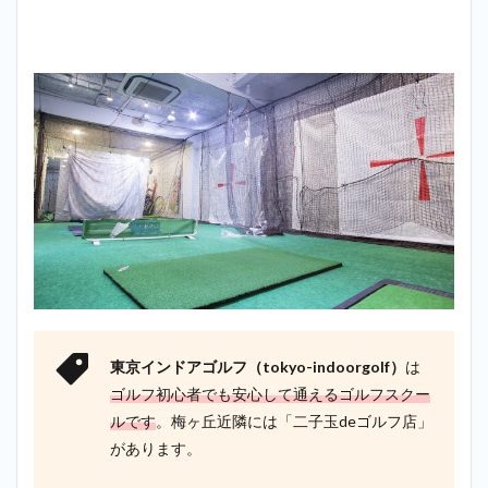
ンスク
ール
Spoon
＿梅ヶ
丘
3
梅ヶ
丘で
探す
なら
東京
イン
ドア
ゴル
フ
二子
玉川
店が
東京インドアゴルフ（tokyo-indoorgolf）
は
最も
ゴルフ初心者でも安心して通えるゴルフスクー
おす
す
ルです
。梅ヶ丘近隣には「二子玉deゴルフ店」
め！
があります。
4