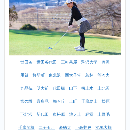
おす
すめ
ラン
キン
グ一
覧
2
【初心
者女性
OK】
梅ヶ丘
世田谷
世田谷代田
三軒茶屋
駒沢大学
奥沢
ゴルフ
スクー
ルおす
用賀
桜新町
東北沢
西太子堂
若林
等々力
すめラ
ンキン
九品仏
明大前
代田橋
山下
桜上水
上北沢
グ
TOP10
宮の坂
喜多見
梅ヶ丘
上町
千歳烏山
松原
2.1
1位：
下北沢
新代田
東松原
池ノ上
経堂
上野毛
東京
イン
ドア
千歳船橋
二子玉川
豪徳寺
下高井戸
池尻大橋
ゴル