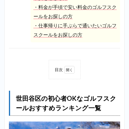
・料金が手頃で安い料金のゴルフスク
ールをお探しの方
・仕事帰りに手ぶらで通いたいゴルフ
スクールをお探しの方
目次
1
世田
谷区
の初
世田谷区の初心者OKなゴルフスク
心者
OK
ールおすすめランキング一覧
なゴ
ルフ
スク
ール