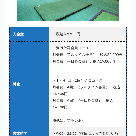
ヶ谷
大蔵
店＿
梅ヶ
丘
入会金
・税込￥5,500円
2.6
6位：
千歳
・受け放題会員コース
ゴル
月会費（フルタイム会員）：税込22,000円
フセ
月会費（平日昼会員）：税込19,800円
ンタ
ー＿
梅ヶ
丘
・1ヶ月4回（2回）会員コース
料金
月会費（4回）（フルタイム会員）：税込
2.7
16,500円
7位：
月会費（4回）（平日昼会員）：税込
駒沢
ゴル
14,300円
フス
タジ
※他にもプランあり
オ＿
梅ヶ
営業時間
・9:00～22:00（曜日によって変動あり）
丘