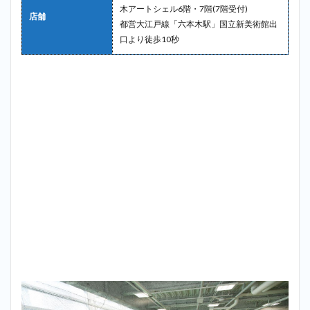
木アートシェル6階・7階(7階受付)
店舗
都営大江戸線「六本木駅」国立新美術館出
口より徒歩10秒