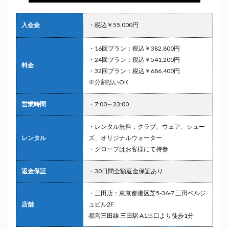
ゴルフレ
ンジ
（ZEN
入会金
・税込￥55,000円
GOLF
RANGE）
・16回プラン：税込￥382,800円
＿大崎広
小路
・24回プラン：税込￥541,200円
料金
・32回プラン：税込￥686,400円
2.8
※分割払いOK
9位：
ゴル
営業時間
・7:00～23:00
フス
テー
ショ
・レンタル無料：クラブ、ウェア、シュー
ン新
レンタル
ズ、オリジナルウォーター
宿＿
・グローブはお客様にて持参
大崎
広小
路
返金保証
・30日間全額返金保証あり
2.9
・三田店：東京都港区芝5-36-7 三田ベルジ
10
店舗
ュビル2F
位：
ワイ
都営三田線 三田駅 A1出口より徒歩1分
ズワ