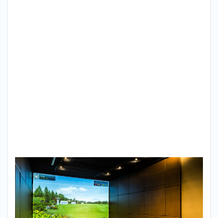
ンゴ
ルフ
スク
エア
＿大
崎広
小路
3
大
崎広小
路で探
すなら
ライザ
ップゴ
ルフ
（RIZAP
GOLF）
が最も
おすす
め！
4
まと
め