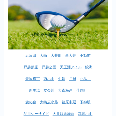
おす
すめ
ラン
キン
グ一
覧
2
【初心
者女性
OK】
大崎広
五反田
大崎
大井町
西大井
不動前
小路ゴ
ルフス
クール
戸越銀座
戸越公園
天王洲アイル
鮫洲
おすす
めラン
青物横丁
西小山
中延
戸越
北品川
キング
TOP10
新馬場
立会川
大森海岸
荏原町
2.1
1
位：ラ
旗の台
大崎広小路
荏原中延
下神明
イザッ
プゴル
フ
品川シーサイド
大井競馬場前
武蔵小山
（RIZAP