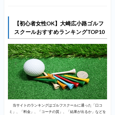
GOLF）
＿大崎
広小路
2.2
【初心者女性OK】大崎広小路ゴルフ
2位：
スクールおすすめランキングTOP10
サン
クチ
ュア
リゴ
ルフ
＿大
崎広
小路
2.3
3
位：チキ
ンゴルフ
（Chicken
Golf）＿
大崎広小
路
当サイトのランキングはゴルフスクールに通った「口コ
2.4
4位：
ミ」、「料金」、「コーチの質」、「結果が出るか」などを
ゴルフテック