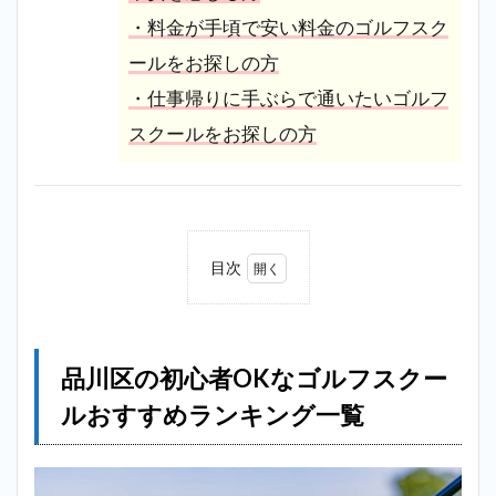
・料金が手頃で安い料金のゴルフスク
ールをお探しの方
・仕事帰りに手ぶらで通いたいゴルフ
スクールをお探しの方
目次
1
品川
区の
初心
品川区の初心者OKなゴルフスクー
者
OK
ルおすすめランキング一覧
なゴ
ルフ
スク
ール