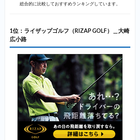
総合的に比較しておすすめランキングしています。
（GOLFTEC）
＿大崎広小路
2.5
5位：
コモゴルフ
1位：ライザップゴルフ（RIZAP GOLF）＿大崎
ァーズアカ
デミー
広小路
（COMO
GOLFERS
ACADEMY）
＿大崎広小
路
2.6
6位：
ステ
ップ
ゴル
フ＿
大崎
広小
路
2.7
8
位：ゼン