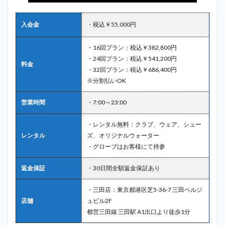
RANGE）
＿新馬場
入会金
・税込￥55,000円
2.8
9位：
・16回プラン：税込￥382,800円
ゴル
フス
・24回プラン：税込￥541,200円
料金
テー
・32回プラン：税込￥686,400円
ショ
※分割払いOK
ン新
宿＿
営業時間
・7:00～23:00
新馬
場
・レンタル無料：クラブ、ウェア、シュー
2.9
レンタル
ズ、オリジナルウォーター
10
・グローブはお客様にて持参
位：
ワイ
ズワ
返金保証
・30日間全額返金保証あり
ンゴ
ルフ
・三田店：東京都港区芝5-36-7 三田ベルジ
スク
店舗
ュビル2F
エア
＿新
都営三田線 三田駅 A1出口より徒歩1分
馬場