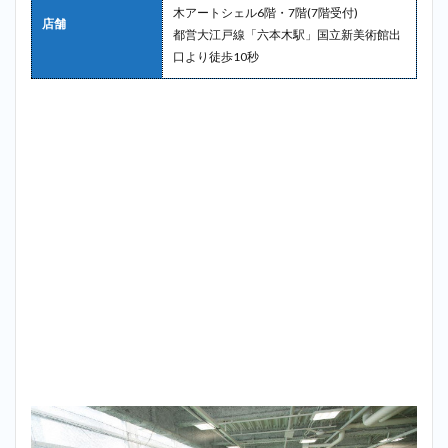
木アートシェル6階・7階(7階受付)
店舗
都営大江戸線「六本木駅」国立新美術館出
口より徒歩10秒