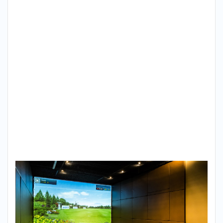
3
新
馬場で
探すな
らライ
ザップ
ゴルフ
（RIZAP
GOLF）
が最も
おすす
め！
4
まと
め