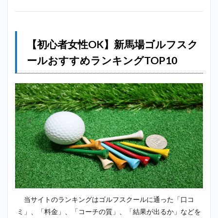
GOLF）
＿新馬
場
2.2
【初心者女性OK】新馬場ゴルフスク
2位：
ールおすすめランキングTOP10
サン
クチ
ュア
リゴ
ルフ
＿新
馬場
2.3
3
位：チキ
ンゴルフ
（Chicken
Golf）＿
新馬場
2.4
4位：
ゴルフテック
当サイトのランキングはゴルフスクールに通った「口コ
（GOLFTEC）
ミ」、「料金」、「コーチの質」、「結果が出るか」などを
＿新馬場