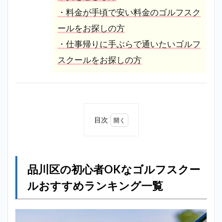
・料金が手頃で安い料金のゴルフスク
ールをお探しの方
・仕事帰りに手ぶらで通いたいゴルフ
スクールをお探しの方
目次
1
品川
区の
初心
品川区の初心者OKなゴルフスクー
者
OK
ルおすすめランキング一覧
なゴ
ルフ
スク
ール