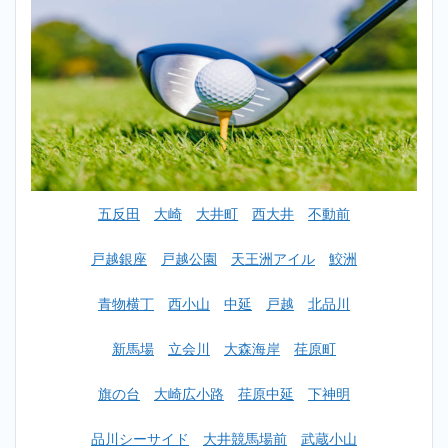
おす
すめ
ラン
キン
グ一
覧
2
【初心
者女性
OK】
新馬場
五反田
大崎
大井町
西大井
不動前
ゴルフ
スクー
ルおす
戸越銀座
戸越公園
天王洲アイル
鮫洲
すめラ
ンキン
青物横丁
西小山
中延
戸越
北品川
グ
TOP10
新馬場
立会川
大森海岸
荏原町
2.1
1
位：ラ
旗の台
大崎広小路
荏原中延
下神明
イザッ
プゴル
フ
品川シーサイド
大井競馬場前
武蔵小山
（RIZAP