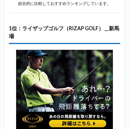
総合的に比較しておすすめランキングしています。
2.5
5位：
コモゴルフ
ァーズアカ
デミー
1位：ライザップゴルフ（RIZAP GOLF）＿新馬
（COMO
GOLFERS
場
ACADEMY）
＿新馬場
2.6
6位：
ステ
ップ
ゴル
フ＿
新馬
場
2.7
8
位：ゼン
ゴルフレ
ンジ
（ZEN
GOLF