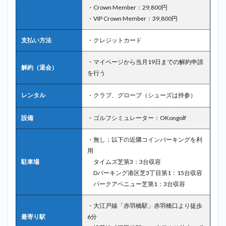
・Crown Member：29,800円
・VIP Crown Member：39,800円
支払い方法
・クレジットカード
・マイページから当月19日までの解約申請
解約（退会）
を行う
レンタル
・クラブ、グローブ（シューズは持参）
設備
・ゴルフシミュレーター：OKongolf
・無し；以下の近隣コインパーキングを利
用
駐車場
タイムズ芝第3：3台収容
Dパーキング港区芝3丁目第1：15台収容
パークアベニュー芝第1：3台収容
・大江戸線「赤羽橋駅」赤羽橋口より徒歩
最寄り駅
6分