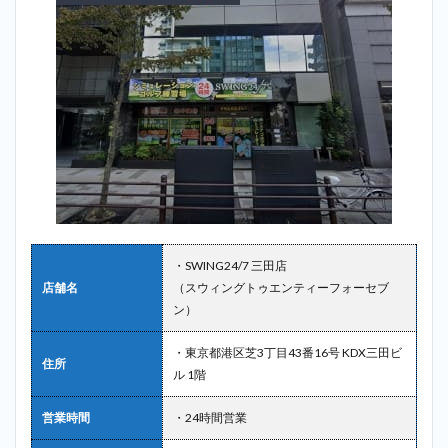
・SWING24/7 三田店
店舗名
（スウィングトゥエンティーフォーセブ
ン）
・東京都港区芝3丁目43番16号 KDX三田ビ
住所
ル 1階
営業時間
・24時間営業