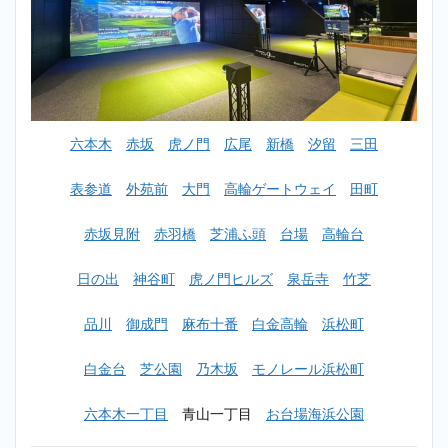
覧
2
【初心
者女性
OK】
芝公園
ゴルフ
六本木
赤坂
虎ノ門
広尾
新橋
汐留
三田
スクー
ルおす
すめラ
表参道
外苑前
大門
高輪ゲートウェイ
田町
ンキン
グ
赤坂見附
赤羽橋
芝浦ふ頭
台場
高輪台
TOP10
2.1
日の出
神谷町
虎ノ門ヒルズ
泉岳寺
竹芝
1位：
ゴル
品川
御成門
麻布十番
白金高輪
浜松町
フパ
フォ
ーマ
白金台
芝公園
乃木坂
モノレール浜松町
ンス
六本
六本木一丁目
青山一丁目
お台場海浜公園
木麻
布店