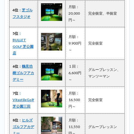
2.8
月額：
8位：
4位
：
芝ゴル
ヒル
20,000
完全個室、半個室
フスタジオ
ズゴ
円～
ルフ
アカ
5位
：
デミ
月額：
BULLET
ー＿
9,900円
完全個室
芝公
GOLF 芝公園
～
園
店
2.9
6位
：
鶴見功
１回：
9位：
グループレッスン、
みな
樹ゴルフアカ
6,600円
マンツーマン
とゴ
デミー
～
ルフ
新橋
7位
：
月額：
校＿
芝公
VitastileGolf
16,500
完全個室
園
芝公園三田
円～
2.10
10
位：TANI
8位
：
ヒルズ
月額：
MASAKI
ゴルフアカデ
11,550
グループレッスン
GOLF
ミー
円～