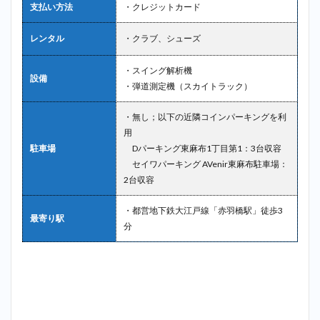
支払い方法
・クレジットカード
レンタル
・クラブ、シューズ
・スイング解析機
設備
・弾道測定機（スカイトラック）
・無し；以下の近隣コインパーキングを利
用
駐車場
Dパーキング東麻布1丁目第1：3台収容
セイワパーキング AVenir東麻布駐車場：
2台収容
・都営地下鉄大江戸線「赤羽橋駅」徒歩3
最寄り駅
分