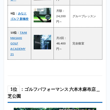
ACADEMY
21＿芝公
園
月額：
9位
：
みなと
24,200
グループレッスン
2.11
チ
ゴルフ 新橋校
円～
キンゴル
フ
（Chicken
10位
：
TANI
Golf）＿
MASAKI
月2回：
芝公園
GOLF
48,400
完全個室
2.12
ビ
ACADEMY
円～
ームスゴ
21
ルフスタ
ジオ
（BEAMS
GOLF
STUDIO）
＿芝公園
2.13
1位
：ゴルフパフォーマンス 六本木麻布店＿
新橋ゴ
芝公園
ルフス
タジオ
＿芝公