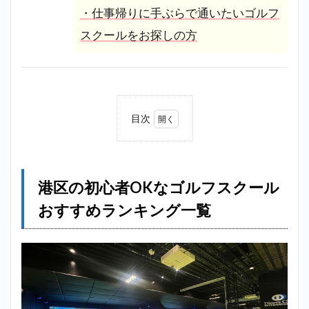
・仕事帰りに手ぶらで通いたいゴルフ
スクールをお探しの方
目次
1
港区
の初
心者
港区の初心者OKなゴルフスクール
OK
なゴ
おすすめランキング一覧
ルフ
スク
ール
おす
すめ
ラン
キン
グ一