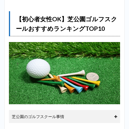
＿芝
公園
2.2
【初心者女性OK】芝公園ゴルフスク
2位：
ステ
ールおすすめランキングTOP10
ップ
ゴル
フ 東
麻布
店＿
芝公
園
2.3
3
位：
SWING24/7
三田店＿芝
公園
2.4
4位：
芝ゴ
芝公園のゴルフスクール事情
ルフ
スタ
ジオ