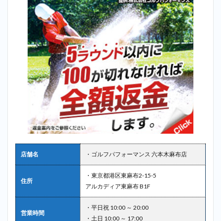
園
3
芝公
園で
探す
なら
「ゴ
ルフ
パフ
ォー
マン
ス
六本
木麻
布
店」
が最
店舗名
・ゴルフパフォーマンス 六本木麻布店
もお
すす
・東京都港区東麻布2-15-5
め！
住所
アルカディア東麻布 B1F
4
まと
・平日祝 10:00 ～ 20:00
め
営業時間
・土日 10:00 ～ 17:00