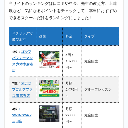
当サイトのランキングは口コミや料金、先生の教え方、上達
＿芝
公園
度など、気になるポイントをチェックして、本当におすすめ
できるスクールだけをランキングにしました！
2.5
5
位：
BULLET
※クリックで
GOLF
画像
料金
タイプ
飛びます
芝公園
店
1位：
ゴルフ
2.6
5回：
パフォーマン
6位：
107,800
完全個室
ス 六本木麻布
鶴見
円～
功樹
店
ゴル
フア
2位：
ステッ
月額：
カデ
プゴルフプラ
5,478円
グループレッスン
ミー
＿芝
ス 東麻布店
～
公園
3位
：
月額：
2.7
7位：
SWING24/7
22,000
完全個室
VitastileGolf
芝公園三田
三田店
円～