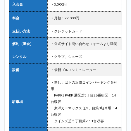
入会金
・5,500円
料金
・月額：22,000円
支払い方法
・クレジットカード
解約（退会）
・公式サイト問い合わせフォームより確認
レンタル
・クラブ、シューズ
設備
・最新ゴルフシミュレーター
・無し；以下の近隣コインパーキングを利
用
PARKS PARK 港区芝3丁目28番街区：14
駐車場
台収容
東洋カーマックス 芝3丁目第3駐車場：4
台収容
タイムズ芝５丁目第2：1台収容