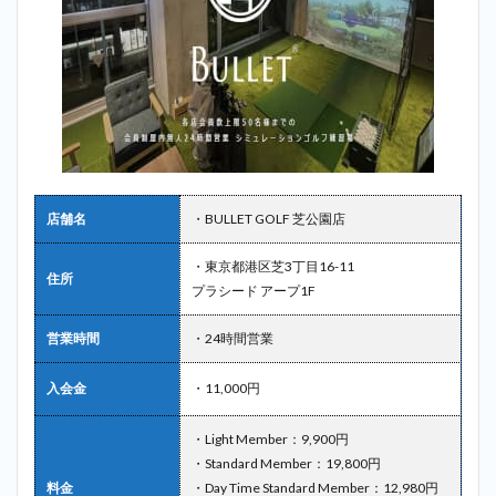
店舗名
・BULLET GOLF 芝公園店
・東京都港区芝3丁目16-11
住所
プラシード アープ1F
営業時間
・24時間営業
入会金
・11,000円
・Light Member：9,900円
・Standard Member：19,800円
料金
・Day Time Standard Member：12,980円