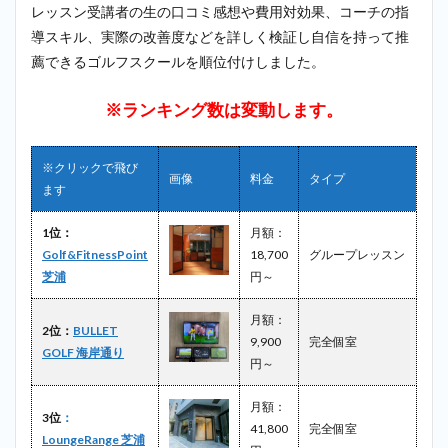
2.6
レッスン受講者の生の口コミ感想や費用対効果、コーチの指
6位：
導スキル、実際の改善度などを詳しく検証し自信を持って推
みな
薦できるゴルフスクールを順位付けしました。
とゴ
ルフ
田町
※ランキング数は変動します。
校＿
芝浦
ふ頭
※クリックで飛び
画像
料金
タイプ
2.7
ます
7位：
タマ
1位：
月額：
ソラ
Golf&FitnessPoint
18,700
グループレッスン
ゴル
芝浦
円～
フ＿
芝浦
ふ頭
月額：
2位：
BULLET
9,900
完全個室
3
芝浦ふ頭で探す
GOLF 海岸通り
円～
なら
「Golf&FitnessPoint
芝浦」が最もおすす
月額：
3位
：
め！
41,800
完全個室
LoungeRange 芝浦