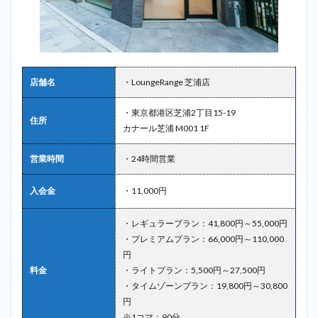
店舗名
・LoungeRange 芝浦店
・東京都港区芝浦2丁目15-19
住所
カナール芝浦 M001 1F
営業時間
・24時間営業
入会金
・11,000円
・レギュラープラン：41,800円～55,000円
・プレミアムプラン：66,000円～110,000
円
料金
・ライトプラン：5,500円～27,500円
・タイムゾーンプラン：19,800円～30,800
円
※1コマ：90分