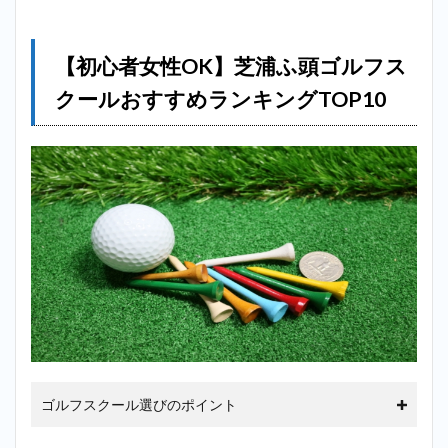
2.3
3位：
LoungeRange
【初心者女性OK】芝浦ふ頭ゴルフス
芝浦＿芝浦ふ
頭
クールおすすめランキングTOP10
2.4
4位：
Extra
Golf
芝浦
＿芝
浦ふ
頭
2.5
5位：
Private
Golf
Studio
1st 田
町芝浦
ゴルフスクール選びのポイント
店＿芝
浦ふ頭