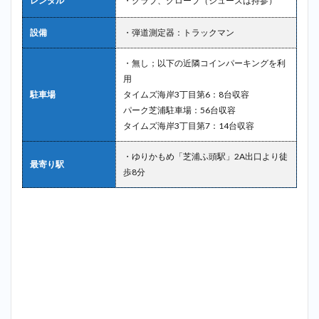
レンタル
・クラブ、グローブ（シューズは持参）
設備
・弾道測定器：トラックマン
・無し；以下の近隣コインパーキングを利
用
駐車場
タイムズ海岸3丁目第6：8台収容
パーク芝浦駐車場：56台収容
タイムズ海岸3丁目第7：14台収容
・ゆりかもめ「芝浦ふ頭駅」2A出口より徒
最寄り駅
歩8分