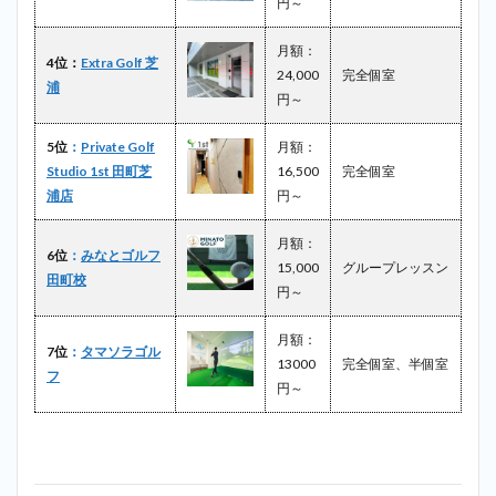
円～
4
まと
め
月額：
4位：
Extra Golf 芝
24,000
完全個室
浦
円～
5位
：
Private Golf
月額：
Studio 1st 田町芝
16,500
完全個室
浦店
円～
月額：
6位
：
みなとゴルフ
15,000
グループレッスン
田町校
円～
月額：
7位
：
タマソラゴル
13000
完全個室、半個室
フ
円～