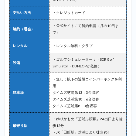
支払い方法
・クレジットカード
・公式サイトにて解約申請（月の10日ま
解約（退会）
で）
レンタル
・レンタル無料：クラブ
・ゴルフシミュレーター：・SDR Golf
設備
Simulator（DUNLOPが監修）
・無し；以下の近隣コインパーキングを利
用
駐車場
タイムズ芝浦第13：3台収容
タイムズ芝浦第18：6台収容
タイムズ芝浦第8：3台収容
・ゆりかもめ「芝浦ふ頭駅」2A出口より徒
最寄り駅
歩12分
・JR「田町駅」芝浦口より徒歩9分