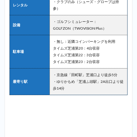
・クラブのみ（シューズ・グローブは持
レンタル
参）
・ゴルフシミュレーター：
設備
GOLFZON（TWOVISION Plus）
・無し：近隣コインパーキングを利用
タイムズ芝浦第20：4台収容
駐車場
タイムズ芝浦第22：3台収容
タイムズ芝浦第23：2台収容
・京急線「田町駅」芝浦口より徒歩5分
最寄り駅
・ゆりかもめ「芝浦ふ頭駅」2A出口より徒
歩14分