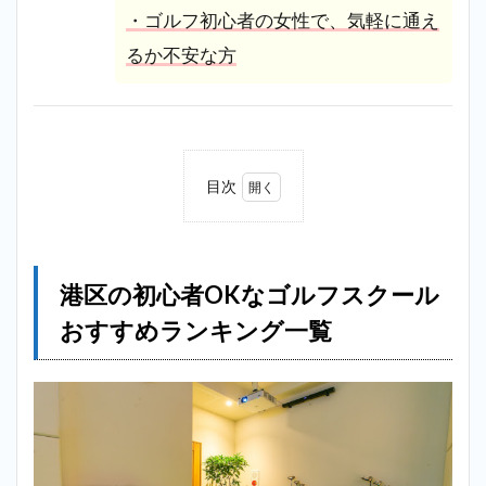
・ゴルフ初心者の女性で、気軽に通え
るか不安な方
目次
1
港区
の初
心者
港区の初心者OKなゴルフスクール
OK
なゴ
おすすめランキング一覧
ルフ
スク
ール
おす
すめ
ラン
キン
グ一