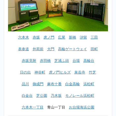
覧
2
【初心
者女性
OK】
芝浦ふ
頭ゴル
六本木
赤坂
虎ノ門
広尾
新橋
汐留
三田
フスク
ールお
すすめ
表参道
外苑前
大門
高輪ゲートウェイ
田町
ランキ
ング
赤坂見附
赤羽橋
芝浦ふ頭
台場
高輪台
TOP10
2.1
1位：
日の出
神谷町
虎ノ門ヒルズ
泉岳寺
竹芝
Golf&FitnessPoint
芝浦＿芝浦ふ頭
品川
御成門
麻布十番
白金高輪
浜松町
2.2
2
位：
白金台
芝公園
乃木坂
モノレール浜松町
BULLET
GOLF
海岸通
六本木一丁目
青山一丁目
お台場海浜公園
り＿芝
浦ふ頭