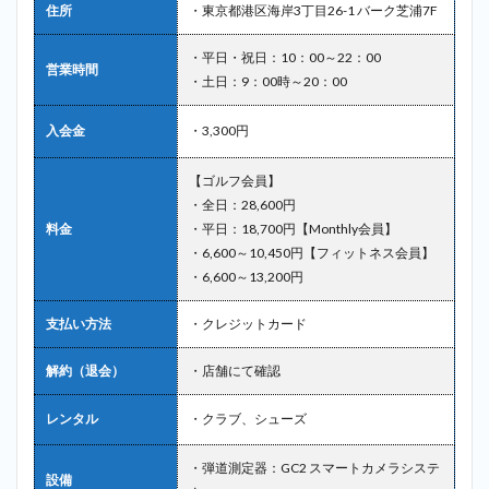
住所
・東京都港区海岸3丁目26-1 バーク芝浦7F
・平日・祝日：10：00～22：00
営業時間
・土日：9：00時～20：00
入会金
・3,300円
【ゴルフ会員】
・全日：28,600円
料金
・平日：18,700円【Monthly会員】
・6,600～10,450円【フィットネス会員】
・6,600～13,200円
支払い方法
・クレジットカード
解約（退会）
・店舗にて確認
レンタル
・クラブ、シューズ
・弾道測定器：GC2 スマートカメラシステ
設備